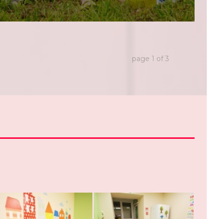
page
1
of
3